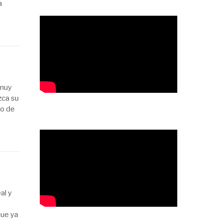
a
 muy
zca su
to de
al y
que ya