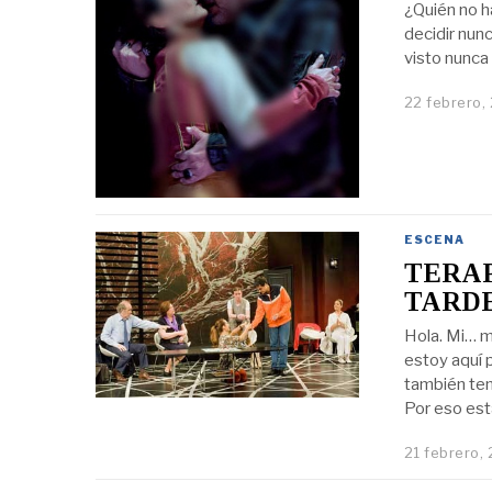
¿Quién no h
decidir nun
visto nunca 
22 febrero,
ESCENA
TERAP
TARD
Hola. Mi… m
estoy aquí 
también ten
Por eso est
21 febrero,