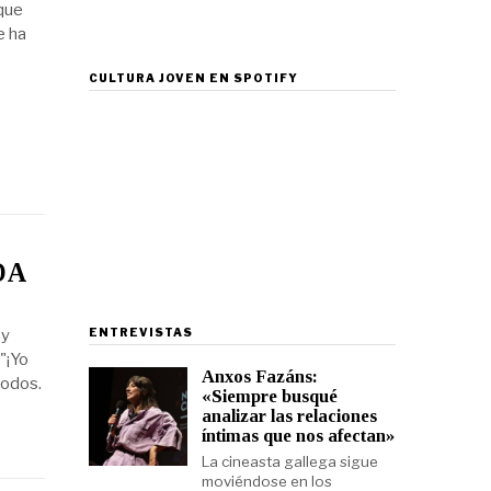
 que
e ha
CULTURA JOVEN EN SPOTIFY
DA
ENTREVISTAS
 y
"¡Yo
Anxos Fazáns:
todos.
«Siempre busqué
analizar las relaciones
íntimas que nos afectan»
La cineasta gallega sigue
moviéndose en los