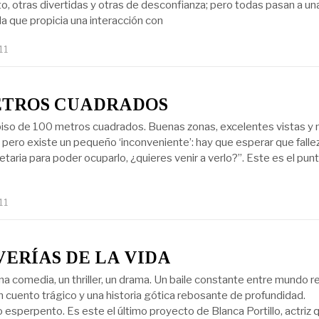
o, otras divertidas y otras de desconfianza; pero todas pasan a un
a que propicia una interacción con
11
ETROS CUADRADOS
iso de 100 metros cuadrados. Buenas zonas, excelentes vistas y
 pero existe un pequeño ‘inconveniente’: hay que esperar que falle
etaria para poder ocuparlo, ¿quieres venir a verlo?”. Este es el pun
11
VERÍAS DE LA VIDA
na comedia, un thriller, un drama. Un baile constante entre mundo re
Un cuento trágico y una historia gótica rebosante de profundidad.
esperpento. Es este el último proyecto de Blanca Portillo, actriz 