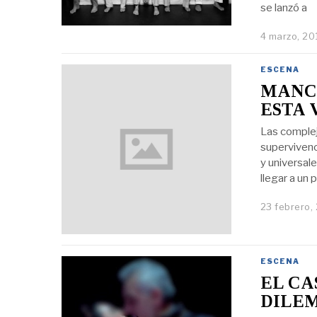
se lanzó a
4 marzo, 20
ESCENA
MANCH
ESTA 
Las compleja
supervivenc
y universal
llegar a un 
23 febrero,
ESCENA
EL CA
DILEM