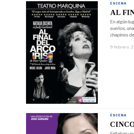
ESCENA
AL FI
En algún lug
sueños, una
chapines de 
9 febrero, 
ESCENA
CINC
Faltaban un