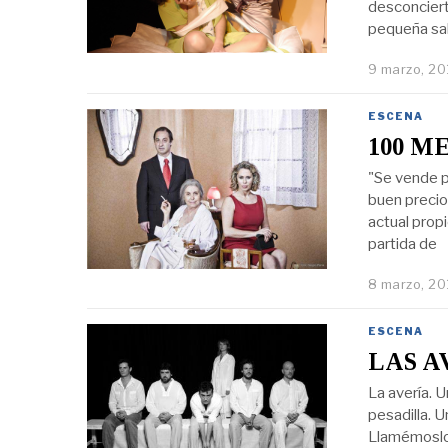
desconciert
pequeña sal
9 marzo, 20
ESCENA
100 M
"Se vende p
buen precio
actual propi
partida de
8 marzo, 20
ESCENA
LAS A
La avería. U
pesadilla. 
Llamémoslo 