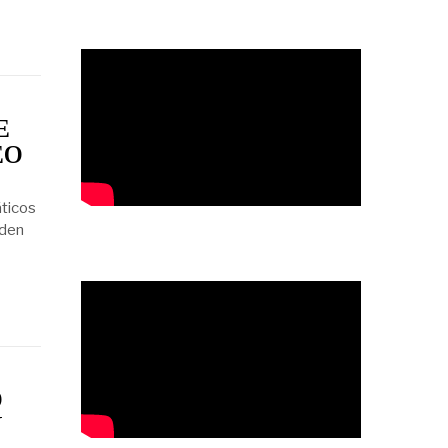
E
EO
áticos
eden
O
N