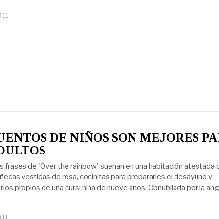
011
UENTOS DE NIÑOS SON MEJORES P
DULTOS
s frases de 'Over the rainbow' suenan en una habitación atestada 
ñecas vestidas de rosa, cocinitas para prepararles el desayuno y
arios propios de una cursi niña de nueve años. Obnubilada por la ang
011