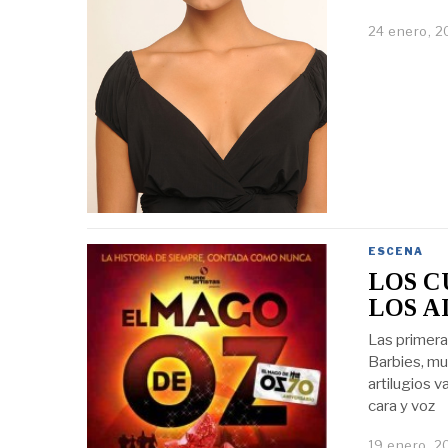
24 enero, 2
ESCENA
LOS C
LOS A
Las primera
Barbies, mu
artilugios v
cara y voz
19 enero, 2