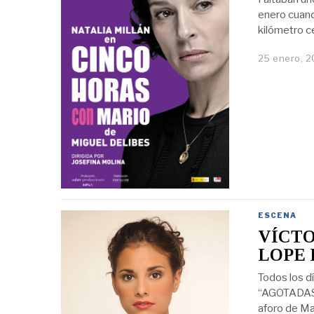
enero cuand
kilómetro ce
25 enero, 2
ESCENA
VÍCTO
LOPE 
Todos los d
“AGOTADAS 
aforo de Ma