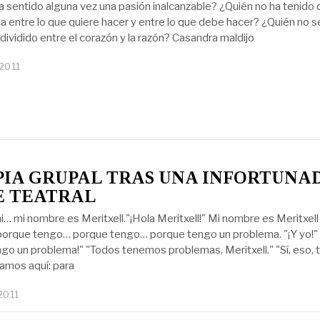
a sentido alguna vez una pasión inalcanzable? ¿Quién no ha tenido
ca entre lo que quiere hacer y entre lo que debe hacer? ¿Quién no s
dividido entre el corazón y la razón? Casandra maldijo
 2011
IA GRUPAL TRAS UNA INFORTUNA
E TEATRAL
i… mi nombre es Meritxell."¡Hola Meritxell!" Mi nombre es Meritxell
porque tengo… porque tengo… porque tengo un problema. "¡Y yo!" 
go un problema!" "Todos tenemos problemas, Meritxell." "Sí, eso, 
amos aquí: para
 2011