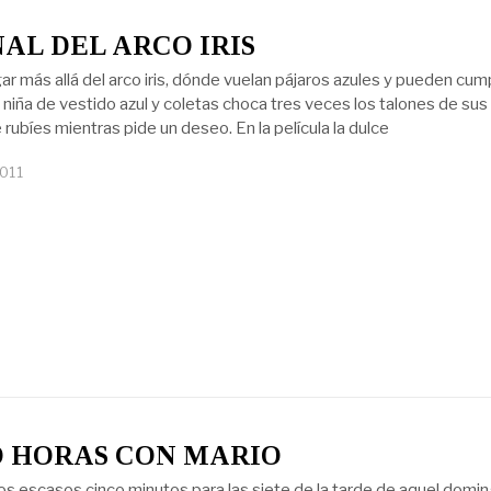
NAL DEL ARCO IRIS
ar más allá del arco iris, dónde vuelan pájaros azules y pueden cum
 niña de vestido azul y coletas choca tres veces los talones de sus
rubíes mientras pide un deseo. En la película la dulce
2011
O HORAS CON MARIO
os escasos cinco minutos para las siete de la tarde de aquel domi