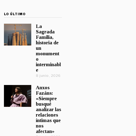
LO ÚLTIMO
La
Sagrada
Familia,
historia de
un
monument
o
interminabl
e
8 junio, 2026
Anxos
Fazáns:
«Siempre
busqué
analizar las
relaciones
íntimas que
nos
afectan»