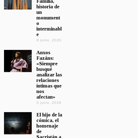
Familia,
historia de
un
monument
o
interminabl
e
8 junio, 2026
Anxos
Fazáns:
«Siempre
busqué
analizar las
relaciones
íntimas que
nos
afectan»
5 junio, 2026
El hijo de la
cómica, el
homenaje
de
Sacristán a