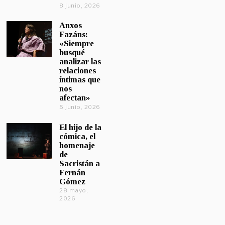
8 junio, 2026
Anxos
Fazáns:
«Siempre
busqué
analizar las
relaciones
íntimas que
nos
afectan»
5 junio, 2026
El hijo de la
cómica, el
homenaje
de
Sacristán a
Fernán
Gómez
28 mayo,
2026