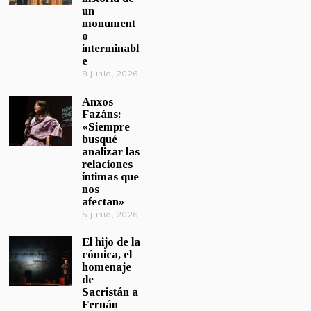
un
monument
o
interminabl
e
8 junio, 2026
Anxos
Fazáns:
«Siempre
busqué
analizar las
relaciones
íntimas que
nos
afectan»
5 junio, 2026
El hijo de la
cómica, el
homenaje
de
Sacristán a
Fernán