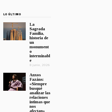
LO ÚLTIMO
La
Sagrada
Familia,
historia de
un
monument
o
interminabl
e
8 junio, 2026
Anxos
Fazáns:
«Siempre
busqué
analizar las
relaciones
íntimas que
nos
afectan»