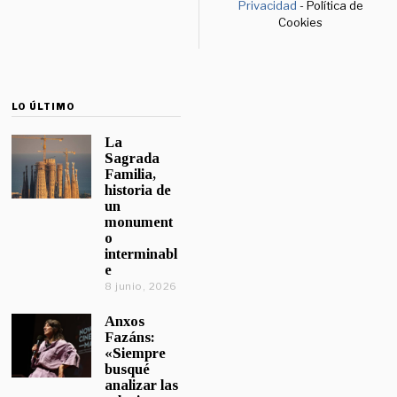
Privacidad
- Política de
Cookies
LO ÚLTIMO
La
Sagrada
Familia,
historia de
un
monument
o
interminabl
e
8 junio, 2026
Anxos
Fazáns:
«Siempre
busqué
analizar las