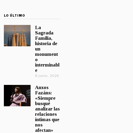
LO ÚLTIMO
La
Sagrada
Familia,
historia de
un
monument
o
interminabl
e
8 junio, 2026
Anxos
Fazáns:
«Siempre
busqué
analizar las
relaciones
íntimas que
nos
afectan»