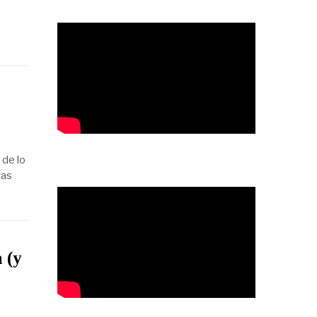
 de lo
gas
 (y