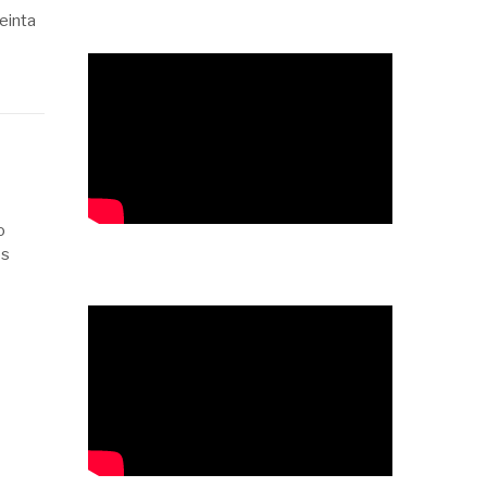
einta
o
os