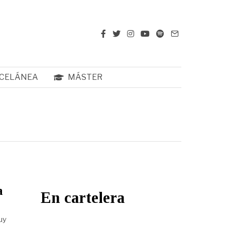
CELÁNEA
MÁSTER
a
En cartelera
uy