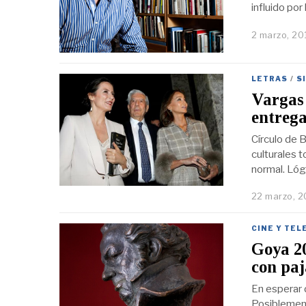
influido por
2 marzo, 20
LETRAS
/
S
Vargas 
entreg
Círculo de B
culturales 
normal. Lóg
22 marzo, 2
CINE Y TEL
Goya 20
con paj
En esperar 
Posiblement