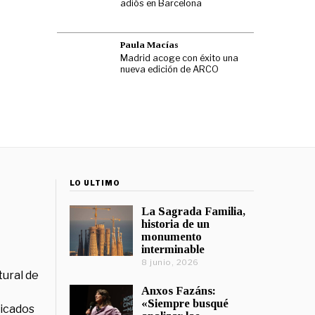
adiós en Barcelona
Paula Macías
Madrid acoge con éxito una
nueva edición de ARCO
LO ÚLTIMO
La Sagrada Familia,
historia de un
monumento
interminable
8 junio, 2026
tural de
Anxos Fazáns:
«Siempre busqué
licados