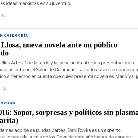
 las ideas marxistas en su juventud.
18
IN CATEGORÍA
Llosa, nueva novela ante un público
ado
ellas Artes. Cae la tarde y la fauna habitual de las presentaciones
toma asiento en el Salón de Columnas. La tarde está más concurrida
ico si tenemos en cuenta que quien presenta novela es Mario Var
016
EVISIÓN
16: Sopor, sorpresas y políticos sin plasma
arita)
demasiado de segundas partes, Dani Rovira es un experto.
e, lo peor de la gala de los Goya de este año haya sido esperar