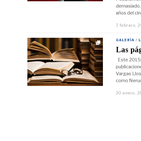
demasiado. 
años del ci
7 febrero, 
GALERÍA
/
Las pág
Este 2015 ll
publicacio
Vargas Llos
como Neruda
20 enero, 2