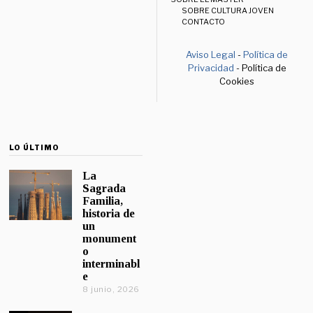
SOBRE CULTURA JOVEN
CONTACTO
Aviso Legal
-
Política de
Privacidad
- Política de
Cookies
LO ÚLTIMO
La
Sagrada
Familia,
historia de
un
monument
o
interminabl
e
8 junio, 2026