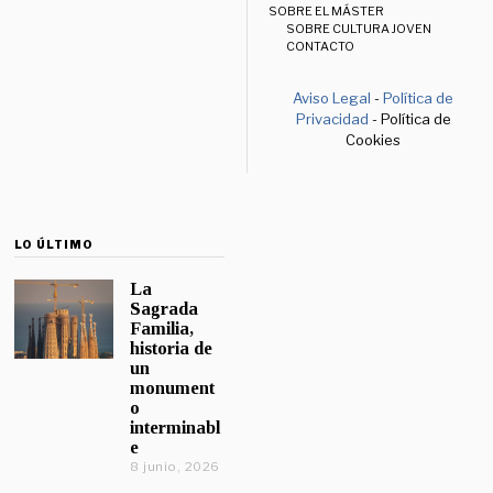
SOBRE EL MÁSTER
SOBRE CULTURA JOVEN
CONTACTO
Aviso Legal
-
Política de
Privacidad
- Política de
Cookies
LO ÚLTIMO
La
Sagrada
Familia,
historia de
un
monument
o
interminabl
e
8 junio, 2026