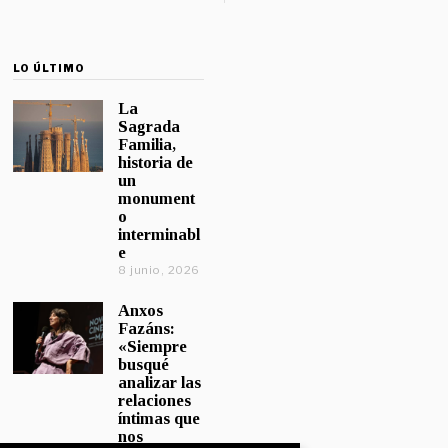
LO ÚLTIMO
La
Sagrada
Familia,
historia de
un
monument
o
interminabl
e
8 junio, 2026
Anxos
Fazáns:
«Siempre
busqué
analizar las
relaciones
íntimas que
nos