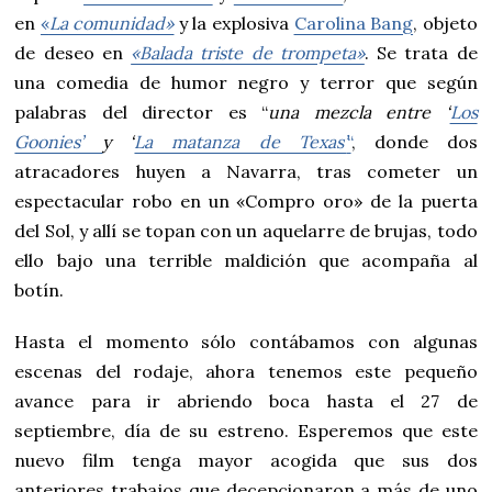
en
«
La comunidad»
y la explosiva
Carolina Bang
, objeto
de deseo en
«Balada triste de trompeta»
. Se trata de
una comedia de humor negro y terror que según
palabras del director es “
una mezcla entre ‘
Los
Goonies’
y ‘
La matanza de Texas’
“
, donde dos
atracadores huyen a Navarra, tras cometer un
espectacular robo en un «Compro oro» de la puerta
del Sol, y allí se topan con un aquelarre de brujas, todo
ello bajo una terrible maldición que acompaña al
botín.
Hasta
el momento sólo contábamos con algunas
escenas del rodaje, ahora tenemos este pequeño
avance para ir abriendo boca hasta el 27 de
septiembre, día de su estreno. Esperemos que este
nuevo film tenga mayor acogida que sus dos
anteriores trabajos que decepcionaron a más de uno