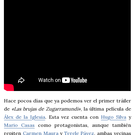
Hace pocos días que ya podemos ver el primer tráiler
de
«Las brujas de Zugarramundi»
, la última película de
Álex de la Iglesia
. Esta vez cuenta con
Hugo Silva
y
Mario Casas
como protagonistas, aunque también
repiten
Carmen Maura
y
Terele Pávez
, ambas vecinas