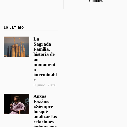
Cookies
LO ÚLTIMO
La
Sagrada
Familia,
historia de
un
monument
o
interminabl
e
8 junio, 2026
Anxos
Fazáns:
«Siempre
busqué
analizar las
relaciones
íntimas que