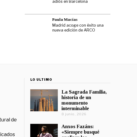
adiós en Barcelona
Paula Macías
Madrid acoge con éxito una
nueva edición de ARCO
LO ÚLTIMO
La Sagrada Familia,
historia de un
monumento
interminable
8 junio, 2026
tural de
Anxos Fazáns:
«Siempre busqué
licados