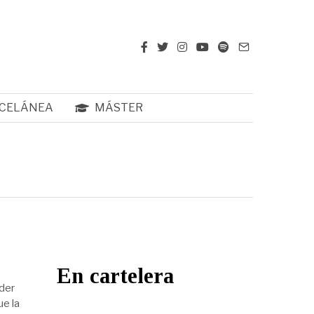
CELÁNEA
MÁSTER
En cartelera
nder
e la