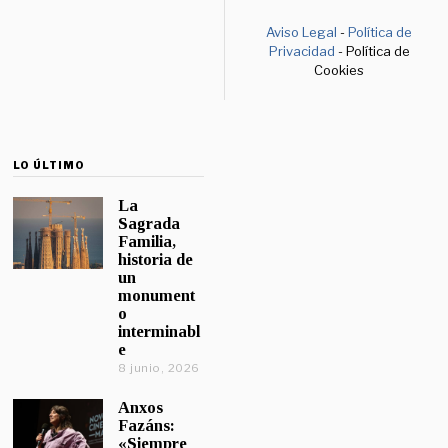
Aviso Legal
-
Política de
Privacidad
- Política de
Cookies
LO ÚLTIMO
La
Sagrada
Familia,
historia de
un
monument
o
interminabl
e
8 junio, 2026
Anxos
Fazáns:
«Siempre