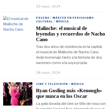
29 mayo, 2024
ESCENA
/
MÁSTER EN PERIODISMO
CULTURAL
/
MÚSICA
Malinche: el musical de
leyendas y recuerdos de Nacho
Cano
Tras dos años de residencia en la capital,
el musical de Malinche de Nacho Cano
rinde homenaje tanto a la historia de dos
naciones como a la suya propia.
28 mayo, 2024
CINE Y TELEVISIÓN
/
MÚSICA
Ryan Gosling más «Kenough»
que nunca en los Oscar
La gala dorada del cine se tiñe de rosa con
la canción I'm just Ken, interpretada por el