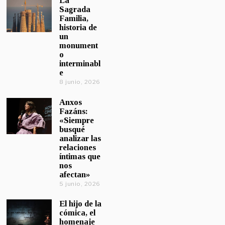
La
Sagrada
Familia,
historia de
un
monument
o
interminabl
e
8 junio, 2026
Anxos
Fazáns:
«Siempre
busqué
analizar las
relaciones
íntimas que
nos
afectan»
5 junio, 2026
El hijo de la
cómica, el
homenaje