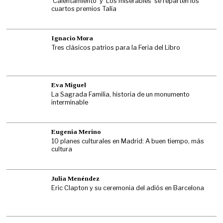
‘Calentamiento’ y ‘Los miserables’ se reparten los
cuartos premios Talía
Ignacio Mora
Tres clásicos patrios para la Feria del Libro
Eva Miguel
La Sagrada Familia, historia de un monumento
interminable
Eugenia Merino
10 planes culturales en Madrid: A buen tiempo, más
cultura
Julia Menéndez
Eric Clapton y su ceremonia del adiós en Barcelona