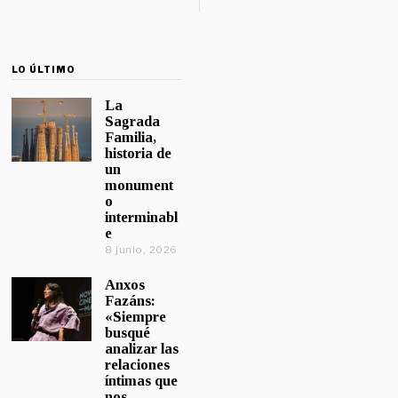
LO ÚLTIMO
La
Sagrada
Familia,
historia de
un
monument
o
interminabl
e
8 junio, 2026
Anxos
Fazáns:
«Siempre
busqué
analizar las
relaciones
íntimas que
nos