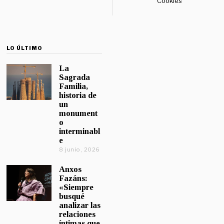
Cookies
LO ÚLTIMO
La
Sagrada
Familia,
historia de
un
monument
o
interminabl
e
8 junio, 2026
Anxos
Fazáns:
«Siempre
busqué
analizar las
relaciones
íntimas que