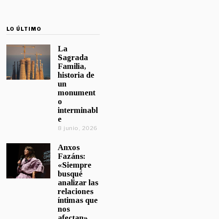
LO ÚLTIMO
La
Sagrada
Familia,
historia de
un
monument
o
interminabl
e
8 junio, 2026
Anxos
Fazáns:
«Siempre
busqué
analizar las
relaciones
íntimas que
nos
afectan»