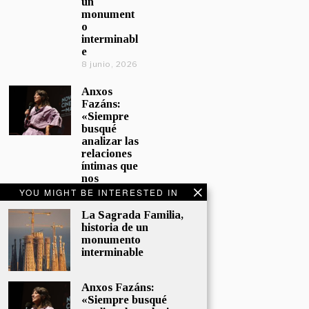
un
monument
o
interminabl
e
8 junio, 2026
Anxos
Fazáns:
«Siempre
busqué
analizar las
relaciones
íntimas que
nos
afectan»
YOU MIGHT BE INTERESTED IN
5 junio, 2026
La Sagrada Familia,
historia de un
El hijo de la
monumento
cómica, el
interminable
homenaje
de
Sacristán a
Anxos Fazáns:
Fernán
«Siempre busqué
Gómez