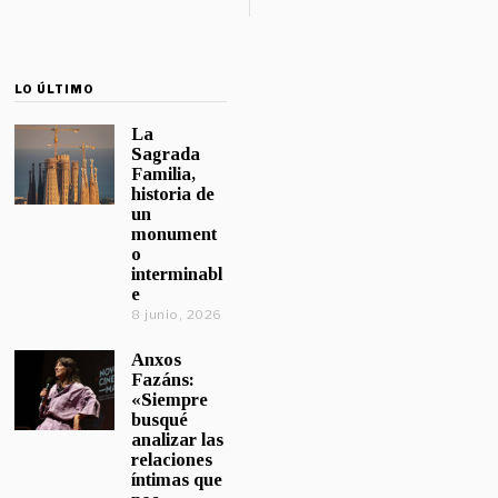
LO ÚLTIMO
La
Sagrada
Familia,
historia de
un
monument
o
interminabl
e
8 junio, 2026
Anxos
Fazáns:
«Siempre
busqué
analizar las
relaciones
íntimas que