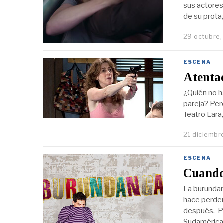
sus actores
de su prota
29 octubre
ESCENA
Atentad
¿Quién no h
pareja? Per
Teatro Lara,
21 diciembr
ESCENA
Cuando
La burundan
hace perder
después. Pr
Sudamérica 