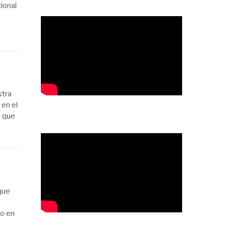
ional
stra
 en el
a que
que
o en