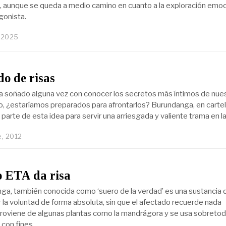
, aunque se queda a medio camino en cuanto a la exploración emoc
gonista.
, 2025
o de risas
a soñado alguna vez con conocer los secretos más íntimos de nue
o, ¿estaríamos preparados para afrontarlos? Burundanga, en cartel
 parte de esta idea para servir una arriesgada y valiente trama en l
e, 2012
 ETA da risa
ga, también conocida como ‘suero de la verdad’ es una sustancia 
 la voluntad de forma absoluta, sin que el afectado recuerde nada
oviene de algunas plantas como la mandrágora y se usa sobretod
con fines