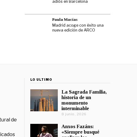
adiós en Barcelona
Paula Macías
Madrid acoge con éxito una
nueva edición de ARCO
LO ÚLTIMO
La Sagrada Familia,
historia de un
monumento
interminable
8 junio, 2026
tural de
Anxos Fazáns:
«Siempre busqué
licados