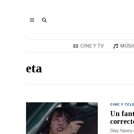
CINE Y TV
MÚSI
eta
CINE Y TEL
Un fant
correct
Díaz Yanes 