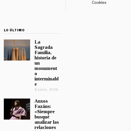
Cookies
LO ÚLTIMO
La
Sagrada
Familia,
historia de
un
monument
o
interminabl
e
8 junio, 2026
Anxos
Fazáns:
«Siempre
busqué
analizar las
relaciones