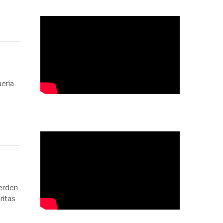
uería
erden
ritas