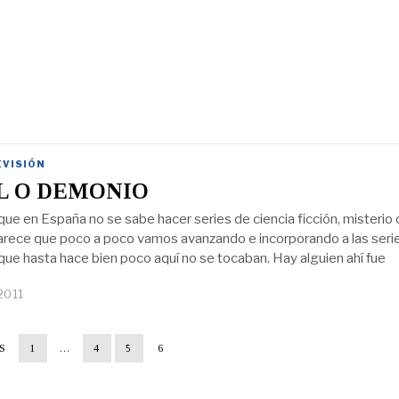
EVISIÓN
L O DEMONIO
que en España no se sabe hacer series de ciencia ficción, misterio 
arece que poco a poco vamos avanzando e incorporando a las seri
ue hasta hace bien poco aquí no se tocaban. Hay alguien ahí fue
 2011
S
1
…
4
5
6