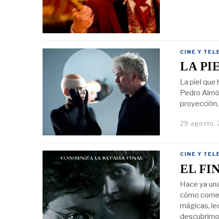
CINE Y TEL
LA PI
La piel que 
Pedro Almód
proyección, 
29 agosto, 
CINE Y TEL
EL FI
Hace ya una
cómo comenz
mágicas, le
descubrimos