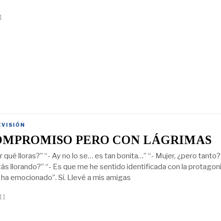
1
EVISIÓN
OMPROMISO PERO CON LÁGRIMAS
r qué lloras?” “- Ay no lo se… es tan bonita…” “- Mujer, ¿pero tanto?.
ás llorando?” “- Es que me he sentido identificada con la protagon
e ha emocionado”. Sí. Llevé a mis amigas
11