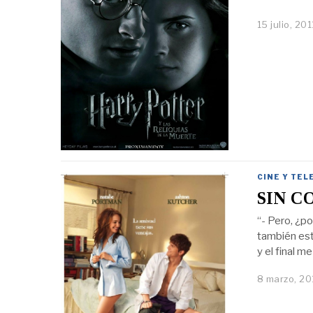
15 julio, 201
CINE Y TEL
SIN C
“- Pero, ¿po
también est
y el final m
8 marzo, 20