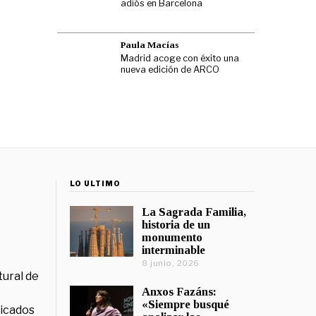
adiós en Barcelona
Paula Macías
Madrid acoge con éxito una
nueva edición de ARCO
LO ÚLTIMO
La Sagrada Familia,
historia de un
monumento
interminable
8 junio, 2026
tural de
Anxos Fazáns:
«Siempre busqué
licados