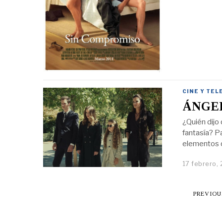
CINE Y TEL
ÁNGE
¿Quién dijo 
fantasía? P
elementos q
17 febrero,
PREVIOU