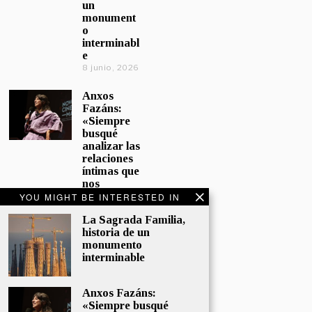
un
monument
o
interminabl
e
8 junio, 2026
Anxos
Fazáns:
«Siempre
busqué
analizar las
relaciones
íntimas que
nos
afectan»
YOU MIGHT BE INTERESTED IN
5 junio, 2026
La Sagrada Familia,
historia de un
El hijo de la
monumento
cómica, el
interminable
homenaje
de
Sacristán a
Anxos Fazáns:
Fernán
«Siempre busqué
Gómez