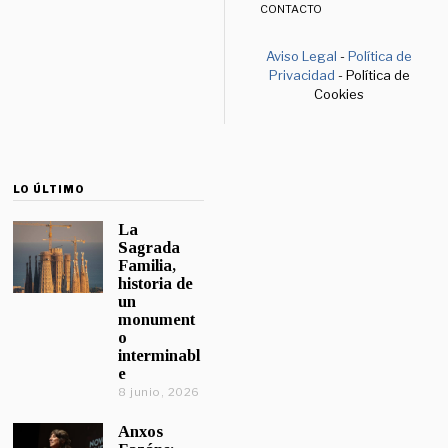
CONTACTO
Aviso Legal
-
Política de
Privacidad
- Política de
Cookies
LO ÚLTIMO
La
Sagrada
Familia,
historia de
un
monument
o
interminabl
e
8 junio, 2026
Anxos