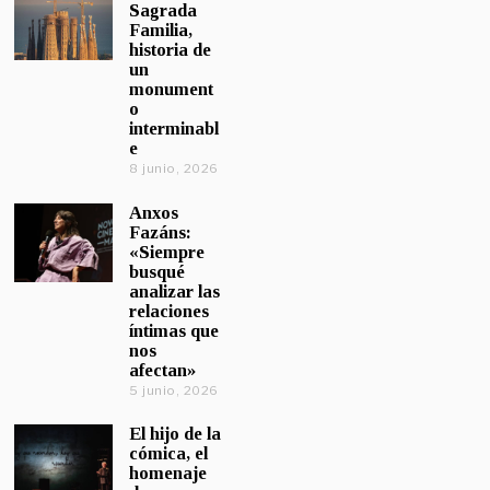
Sagrada
Familia,
historia de
un
monument
o
interminabl
e
8 junio, 2026
Anxos
Fazáns:
«Siempre
busqué
analizar las
relaciones
íntimas que
nos
afectan»
5 junio, 2026
El hijo de la
cómica, el
homenaje