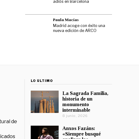
adiós en Barcelona
Paula Macías
Madrid acoge con éxito una
nueva edición de ARCO
LO ÚLTIMO
La Sagrada Familia,
historia de un
monumento
interminable
8 junio, 2026
tural de
Anxos Fazáns:
«Siempre busqué
licados