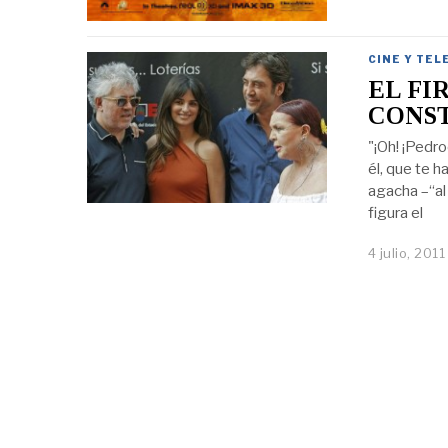
CINE Y TEL
EL FI
CONS
"¡Oh! ¡Pedr
él, que te h
agacha –“al
figura el
4 julio, 2011