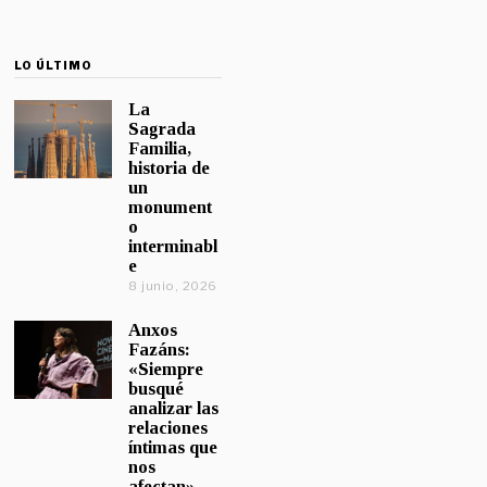
LO ÚLTIMO
La
Sagrada
Familia,
historia de
un
monument
o
interminabl
e
8 junio, 2026
Anxos
Fazáns:
«Siempre
busqué
analizar las
relaciones
íntimas que
nos
afectan»