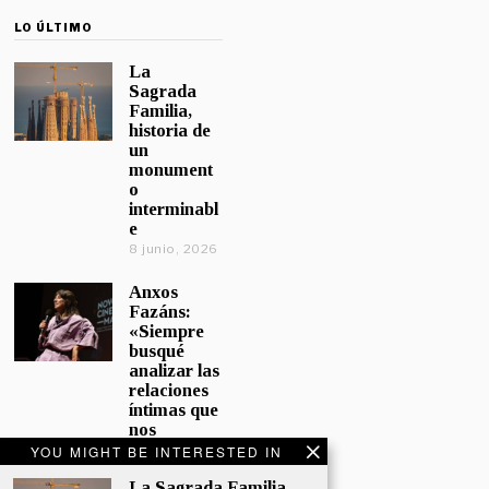
LO ÚLTIMO
La
Sagrada
Familia,
historia de
un
monument
o
interminabl
e
8 junio, 2026
Anxos
Fazáns:
«Siempre
busqué
analizar las
relaciones
íntimas que
nos
afectan»
YOU MIGHT BE INTERESTED IN
5 junio, 2026
La Sagrada Familia,