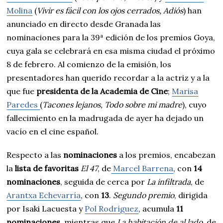
Molina
(
Vivir es fácil con los ojos cerrados, Adiós
) han
anunciado en directo desde Granada las
nominaciones para la 39ª edición de los premios Goya,
cuya gala se celebrará en esa misma ciudad el próximo
8 de febrero. Al comienzo de la emisión, los
presentadores han querido recordar a la actriz y a la
que fue
presidenta de la Academia de Cine
;
Marisa
Paredes
(
Tacones lejanos, Todo sobre mi madre
), cuyo
fallecimiento en la madrugada de ayer ha dejado un
vacío en el cine español.
Respecto a las
nominaciones
a los premios, encabezan
la
lista de favoritas
El 47
, de
Marcel Barrena
, con
14
nominaciones
, seguida de cerca por
La infiltrada
, de
Arantxa Echevarría
, con
13
.
Segundo premio
, dirigida
por Isaki Lacuesta y
Pol Rodríguez
, acumula
11
nominaciones
, mientras que
La habitación de al lado
, de