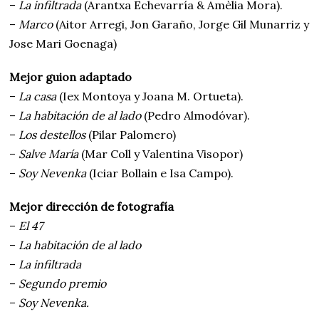
–
La infiltrada
(Arantxa Echevarría & Amèlia Mora).
–
Marco
(Aitor Arregi, Jon Garaño, Jorge Gil Munarriz y
Jose Mari Goenaga)
Mejor guion adaptado
–
La casa
(Iex Montoya y Joana M. Ortueta).
–
La habitación de al lado
(Pedro Almodóvar).
–
Los destellos
(Pilar Palomero)
–
Salve María
(Mar Coll y Valentina Visopor)
–
Soy Nevenka
(Iciar Bollain e Isa Campo).
Mejor dirección de fotografía
–
El 47
–
La habitación de al lado
–
La infiltrada
–
Segundo premio
–
Soy Nevenka.