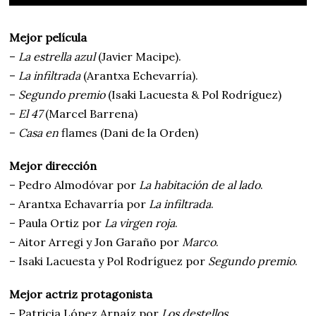
Mejor película
–
La estrella azul
(Javier Macipe).
–
La infiltrada
(Arantxa Echevarría).
–
Segundo premio
(Isaki Lacuesta & Pol Rodríguez)
–
El 47
(Marcel Barrena)
–
Casa en
flames (Dani de la Orden)
Mejor dirección
– Pedro Almodóvar por
La habitación de al lado
.
– Arantxa Echavarría por
La infiltrada
.
– Paula Ortiz por
La virgen roja
.
– Aitor Arregi y Jon Garaño por
Marco
.
– Isaki Lacuesta y Pol Rodríguez por
Segundo premio
.
Mejor actriz protagonista
– Patricia López Arnaíz por
Los destellos