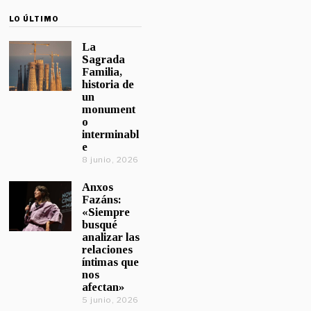
LO ÚLTIMO
La
Sagrada
Familia,
historia de
un
monument
o
interminabl
e
8 junio, 2026
Anxos
Fazáns:
«Siempre
busqué
analizar las
relaciones
íntimas que
nos
afectan»
5 junio, 2026