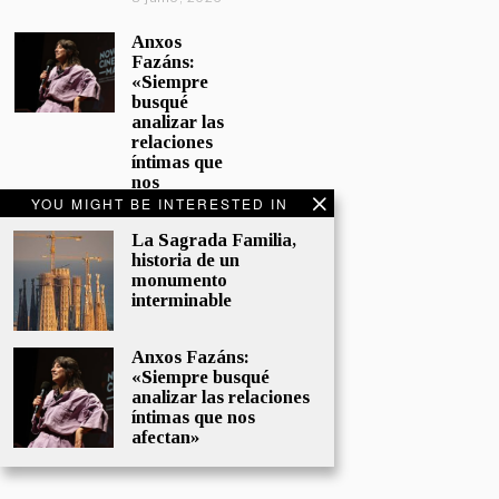
Anxos
Fazáns:
«Siempre
busqué
analizar las
relaciones
íntimas que
nos
afectan»
YOU MIGHT BE INTERESTED IN
5 junio, 2026
La Sagrada Familia,
historia de un
El hijo de la
monumento
cómica, el
interminable
homenaje
de
Sacristán a
Anxos Fazáns:
Fernán
«Siempre busqué
Gómez
analizar las relaciones
28 mayo,
íntimas que nos
2026
afectan»