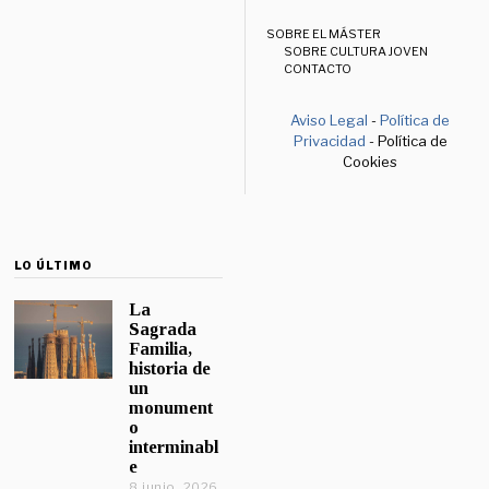
SOBRE EL MÁSTER
SOBRE CULTURA JOVEN
CONTACTO
Aviso Legal
-
Política de
Privacidad
- Política de
Cookies
LO ÚLTIMO
La
Sagrada
Familia,
historia de
un
monument
o
interminabl
e
8 junio, 2026