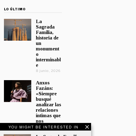
LO ÚLTIMO
La
Sagrada
Familia,
historia de
un
monument
o
interminabl
e
8 junio, 2026
Anxos
Fazáns:
«Siempre
busqué
analizar las
relaciones
íntimas que
nos
afectan»
YOU MIGHT BE INTERESTED IN
5 junio, 2026