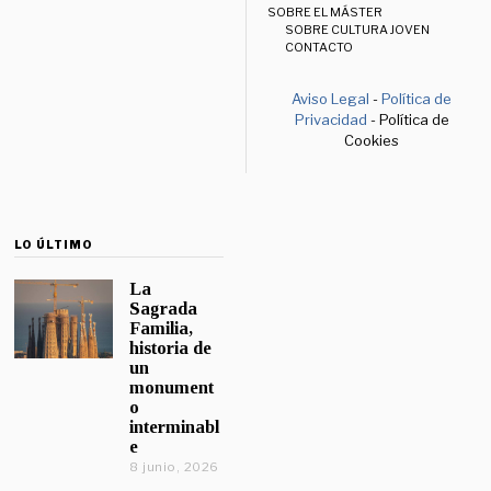
SOBRE EL MÁSTER
SOBRE CULTURA JOVEN
CONTACTO
Aviso Legal
-
Política de
Privacidad
- Política de
Cookies
LO ÚLTIMO
La
Sagrada
Familia,
historia de
un
monument
o
interminabl
e
8 junio, 2026