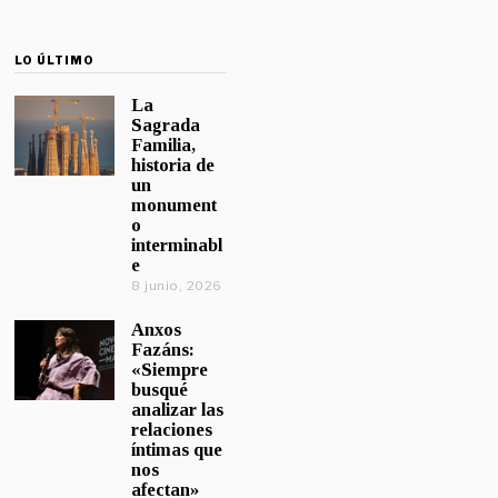
LO ÚLTIMO
La
Sagrada
Familia,
historia de
un
monument
o
interminabl
e
8 junio, 2026
Anxos
Fazáns:
«Siempre
busqué
analizar las
relaciones
íntimas que
nos
afectan»