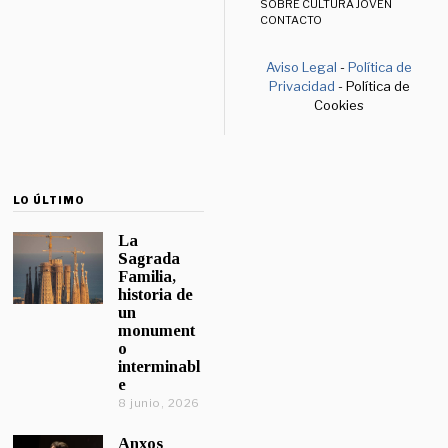
SOBRE CULTURA JOVEN
CONTACTO
Aviso Legal
-
Política de
Privacidad
- Política de
Cookies
LO ÚLTIMO
La
Sagrada
Familia,
historia de
un
monument
o
interminabl
e
8 junio, 2026
Anxos