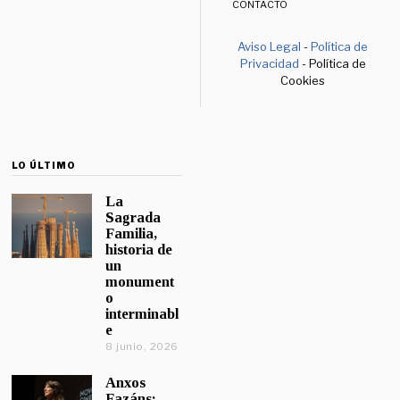
CONTACTO
Aviso Legal
-
Política de
Privacidad
- Política de
Cookies
LO ÚLTIMO
La
Sagrada
Familia,
historia de
un
monument
o
interminabl
e
8 junio, 2026
Anxos
Fazáns: