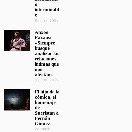
o
interminabl
e
8 junio, 2026
Anxos
Fazáns:
«Siempre
busqué
analizar las
relaciones
íntimas que
nos
afectan»
5 junio, 2026
El hijo de la
cómica, el
homenaje
de
Sacristán a
Fernán
Gómez
28 mayo,