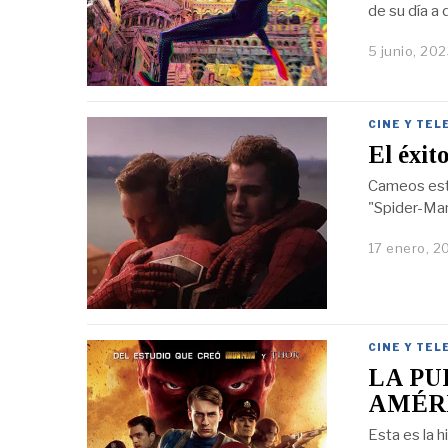
de su día a 
5 junio, 20
CINE Y TEL
El éxit
Cameos este
"Spider-M
17 enero, 2
CINE Y TEL
LA PU
AMÉR
Esta es la 