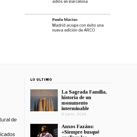
adiós en Barcelona
Paula Macías
Madrid acoge con éxito una
nueva edición de ARCO
LO ÚLTIMO
La Sagrada Familia,
historia de un
monumento
interminable
8 junio, 2026
tural de
Anxos Fazáns:
«Siempre busqué
licados