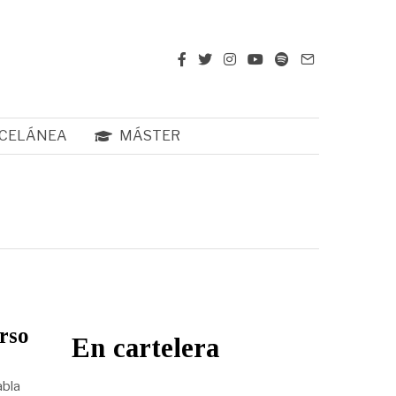
CELÁNEA
MÁSTER
rso
En cartelera
abla