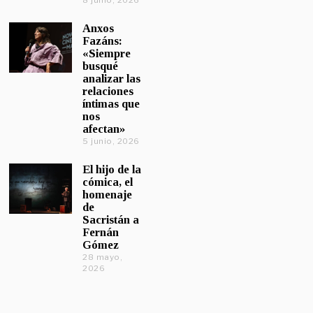
8 junio, 2026
Anxos
Fazáns:
«Siempre
busqué
analizar las
relaciones
íntimas que
nos
afectan»
5 junio, 2026
El hijo de la
cómica, el
homenaje
de
Sacristán a
Fernán
Gómez
28 mayo,
2026