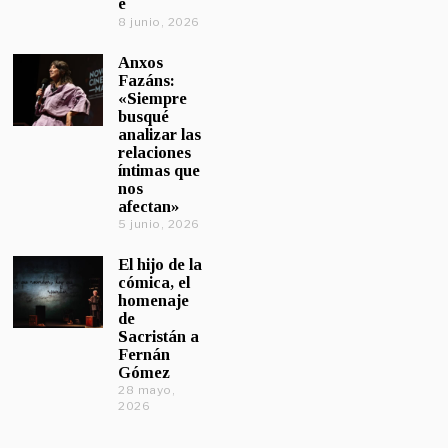
e
8 junio, 2026
Anxos
Fazáns:
«Siempre
busqué
analizar las
relaciones
íntimas que
nos
afectan»
5 junio, 2026
El hijo de la
cómica, el
homenaje
de
Sacristán a
Fernán
Gómez
28 mayo,
2026