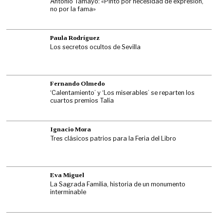
Antonio Tamayo: «Pinto por necesidad de expresión,
no por la fama»
Paula Rodríguez
Los secretos ocultos de Sevilla
Fernando Olmedo
‘Calentamiento’ y ‘Los miserables’ se reparten los
cuartos premios Talía
Ignacio Mora
Tres clásicos patrios para la Feria del Libro
Eva Miguel
La Sagrada Familia, historia de un monumento
interminable