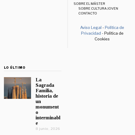
SOBRE EL MÁSTER
SOBRE CULTURA JOVEN
CONTACTO
Aviso Legal
-
Política de
Privacidad
- Política de
Cookies
LO ÚLTIMO
La
Sagrada
Familia,
historia de
un
monument
o
interminabl
e
8 junio, 2026