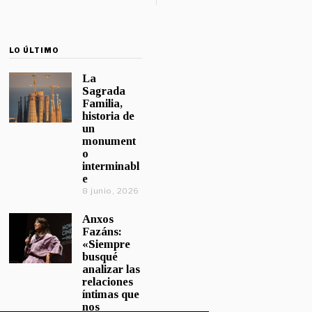
LO ÚLTIMO
La
Sagrada
Familia,
historia de
un
monument
o
interminabl
e
8 junio, 2026
Anxos
Fazáns:
«Siempre
busqué
analizar las
relaciones
íntimas que
nos