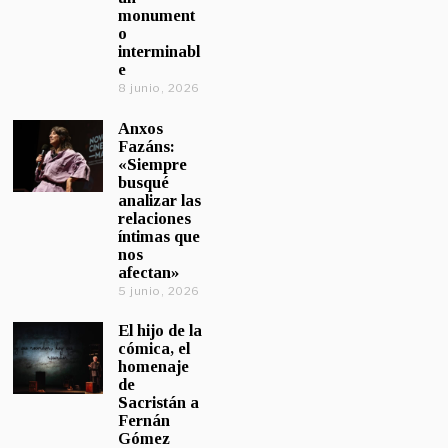
monument
o
interminabl
e
8 junio, 2026
Anxos
Fazáns:
«Siempre
busqué
analizar las
relaciones
íntimas que
nos
afectan»
5 junio, 2026
El hijo de la
cómica, el
homenaje
de
Sacristán a
Fernán
Gómez