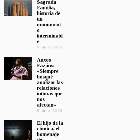
Sagrada
Familia,
historia de
un
monument
o
interminabl
e
8 junio, 2026
Anxos
Fazáns:
«Siempre
busqué
analizar las
relaciones
íntimas que
nos
afectan»
5 junio, 2026
El hijo de la
cómica, el
homenaje
de