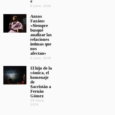
e
8 junio, 2026
Anxos
Fazáns:
«Siempre
busqué
analizar las
relaciones
íntimas que
nos
afectan»
5 junio, 2026
El hijo de la
cómica, el
homenaje
de
Sacristán a
Fernán
Gómez
28 mayo,
2026