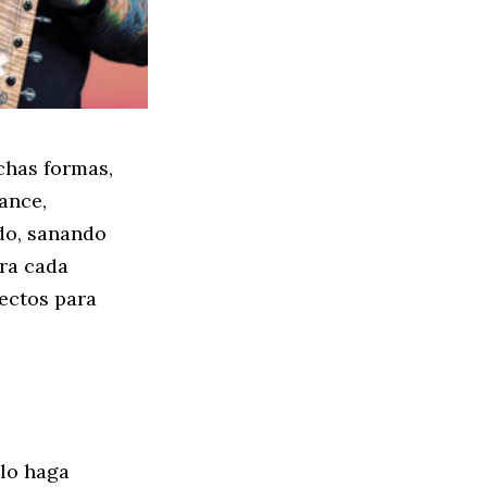
chas formas,
ance,
do, sanando
ra cada
fectos para
lo haga