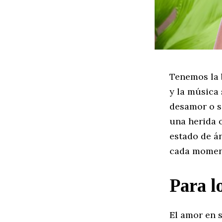
Tenemos la 
y la música
desamor o s
una herida 
estado de á
cada moment
Para l
El amor en 