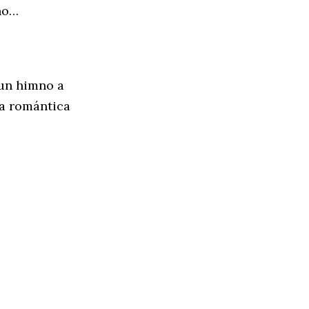
ño…
 un himno a
na romántica