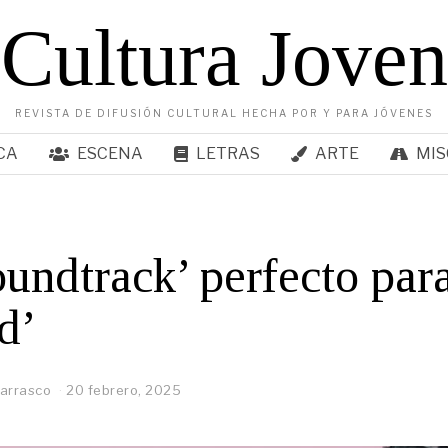
Cultura Joven
REVISTA DE DIFUSIÓN CULTURAL HECHA POR Y PARA JÓVENES
CA
ESCENA
LETRAS
ARTE
MIS
oundtrack’ perfecto para
d’
arrasco
20 febrero, 2025