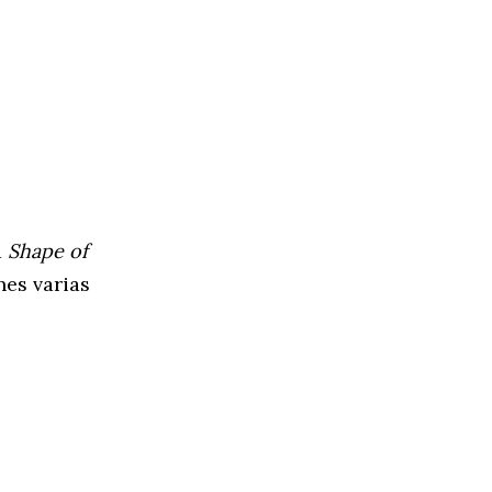
a
Shape of
nes varias