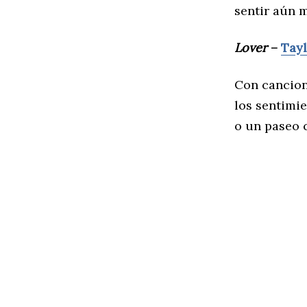
sentir aún 
Lover
–
Tayl
Con cancio
los sentimi
o un paseo 