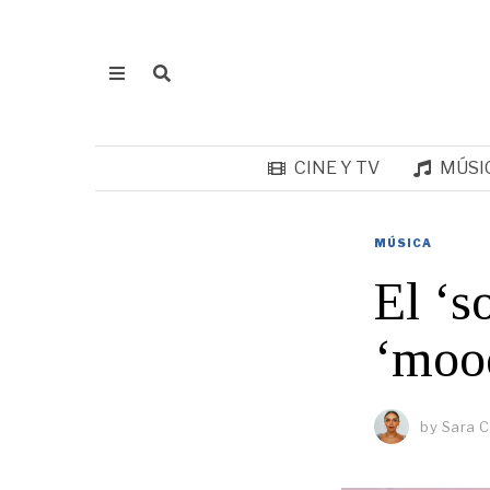
CINE Y TV
MÚSI
MÚSICA
El ‘s
‘moo
by
Sara C