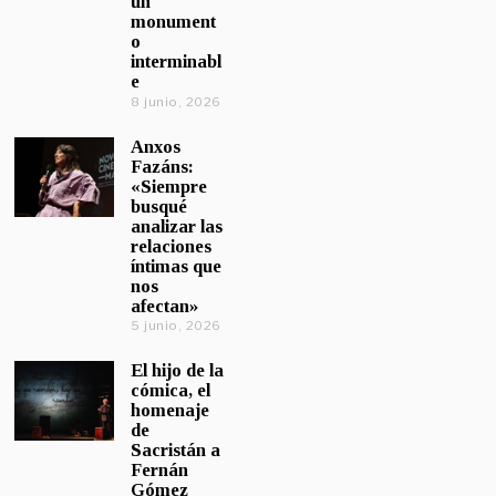
un
monument
o
interminabl
e
8 junio, 2026
Anxos
Fazáns:
«Siempre
busqué
analizar las
relaciones
íntimas que
nos
afectan»
5 junio, 2026
El hijo de la
cómica, el
homenaje
de
Sacristán a
Fernán
Gómez