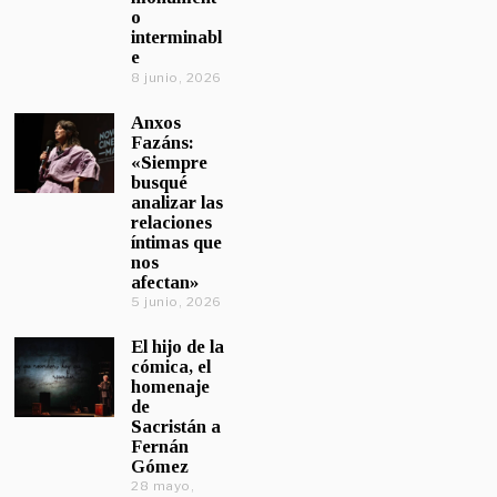
o
interminabl
e
8 junio, 2026
Anxos
Fazáns:
«Siempre
busqué
analizar las
relaciones
íntimas que
nos
afectan»
5 junio, 2026
El hijo de la
cómica, el
homenaje
de
Sacristán a
Fernán
Gómez
28 mayo,