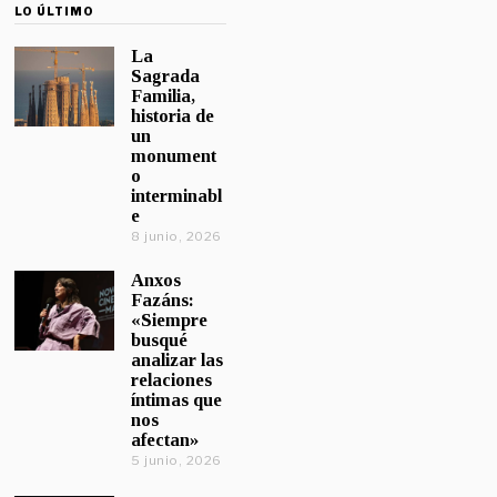
LO ÚLTIMO
La
Sagrada
Familia,
historia de
un
monument
o
interminabl
e
8 junio, 2026
Anxos
Fazáns:
«Siempre
busqué
analizar las
relaciones
íntimas que
nos
afectan»
5 junio, 2026